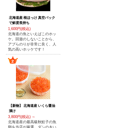
北海道産 根ほっけ 真空パック
で鮮度長持ち
1,600円(税込)
北海道の魚といえばこのホッ
ケ。回遊のしないことから、
アブらのりが非常に良く、人
気の高いホッケです！
【新物】 北海道産 いくら醤油
漬け
3,800円(税込) ～
北海道産の最高級秋鮭子の魚
卵を当店が厳選。ダシのきい