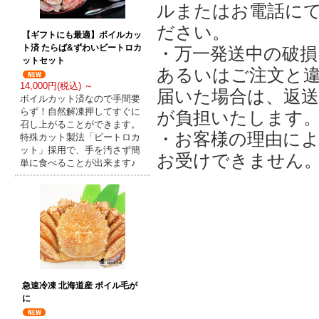
ルまたはお電話に
ださい。
【ギフトにも最適】ボイルカッ
ト済 たらば&ずわいビートロカ
・万一発送中の破損
ットセット
あるいはご注文と
14,000円(税込) ～
届いた場合は、返
ボイルカット済なので手間要
らず！自然解凍押してすぐに
が負担いたします
召し上がることができます。
・お客様の理由に
特殊カット製法「ビートロカ
ット」採用で、手を汚さず簡
お受けできません
単に食べることが出来ます♪
急速冷凍 北海道産 ボイル毛が
に