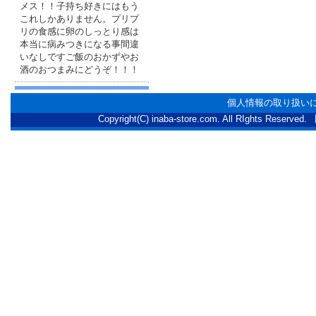
メス！！子持ち好きにはもう
これしかありません。プリプ
リの食感に卵のしっとり感は
本当に病みつきになる事間違
いなしですご飯のおかずやお
酒のおつまみにどうぞ！！！
個人情報の取り扱い
Copyright(C) inaba-store.com. All RI