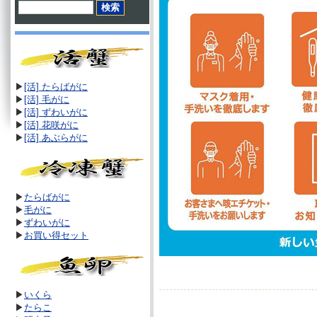
▶
[活] たらばがに
▶
[活]
毛がに
▶
[活]
ずわいがに
▶
[活]
花咲がに
▶
[活]
あぶらがに
▶
たらばがに
▶
毛がに
▶
ずわいがに
▶
お買い得セット
▶
いくら
▶
たらこ