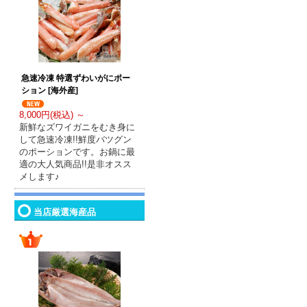
急速冷凍 特選ずわいがにポー
ション [海外産]
8,000円(税込) ～
新鮮なズワイガニをむき身に
して急速冷凍!!鮮度バツグン
のポーションです。お鍋に最
適の大人気商品!!是非オスス
メします♪
当店厳選海産品