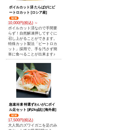
ボイルカット済 たらばがにビ
ートロカット [ロシア産]
10,000円(税込) ～
ボイルカット済なので手間要
らず！自然解凍押してすぐに
召し上がることができます。
特殊カット製法「ビートロカ
ット」採用で、手を汚さず簡
単に食べることが出来ます♪
急速冷凍 特選ずわいがにボイ
ル足セット [約2kg詰] [海外産]
17,500円(税込)
大人気のズワイガニを足のみ