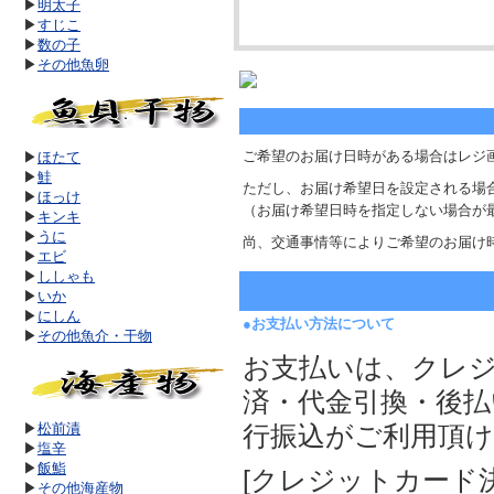
▶
明太子
▶
すじこ
▶
数の子
▶
その他魚卵
ご希望のお届け日時がある場合はレジ
▶
ほたて
▶
鮭
ただし、お届け希望日を設定される場
▶
ほっけ
（お届け希望日時を指定しない場合が
▶
キンキ
▶
うに
尚、交通事情等によりご希望のお届け
▶
エビ
▶
ししゃも
▶
いか
▶
にしん
●お支払い方法について
▶
その他魚介・干物
お支払いは、クレ
済・代金引換・後払
▶
松前漬
行振込がご利用頂
▶
塩辛
▶
飯鮨
[クレジットカード決済]
▶
その他海産物