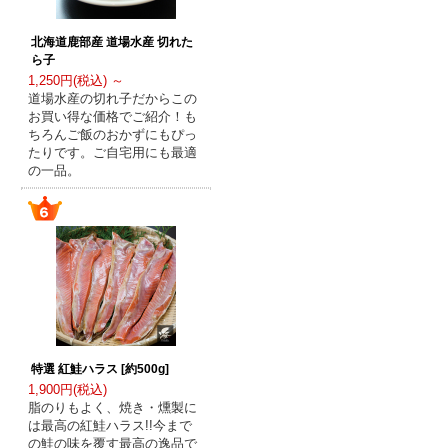
北海道鹿部産 道場水産 切れた
ら子
1,250円(税込) ～
道場水産の切れ子だからこの
お買い得な価格でご紹介！も
ちろんご飯のおかずにもぴっ
たりです。ご自宅用にも最適
の一品。
特選 紅鮭ハラス [約500g]
1,900円(税込)
脂のりもよく、焼き・燻製に
は最高の紅鮭ハラス!!今まで
の鮭の味を覆す最高の逸品で