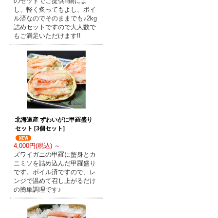
のセットでご提供!!鍋によ
し、軽く炙ってもよし、ボイ
ル済なのでそのままでも♪2kg
詰めセットですので大人数で
もご満足いただけます!!
北海道産 ずわいがに甲羅盛り
セット [3個セット]
4,000円(税込) ～
ズワイガニの甲羅に蟹身とカ
ニミソを詰め込んだ甲羅盛り
です。ボイル済ですので、レ
ンジで温めて召し上がるだけ
の簡単調理です♪