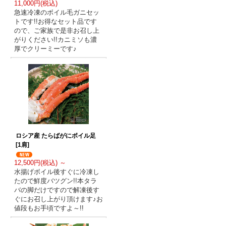
11,000円(税込)
急速冷凍のボイル毛ガニセッ
トです!!お得なセット品です
ので、ご家族で是非お召し上
がりください!!カニミソも濃
厚でクリーミーです♪
ロシア産 たらばがにボイル足
[1肩]
12,500円(税込) ～
水揚げボイル後すぐに冷凍し
たので鮮度バツグン!!本タラ
バの脚だけですので解凍後す
ぐにお召し上がり頂けます♪お
値段もお手頃ですよ～!!