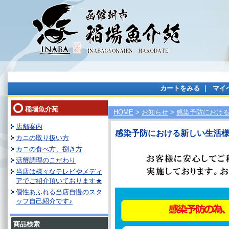
カートをみる
｜
マイ
稲場魚介苑
HOME
>
お知らせ
>
感染予防におけ
店舗案内
感染予防における新しい生活
カニの取り扱い方
カニの食べ方、捌き方
活蟹調理のこだわり
当店は様々なテレビやメディ
アでご紹介頂いております★
個性あふれる当店自慢のスタ
ッフ自己紹介です♪
商品検索