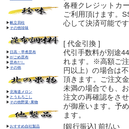
各種クレジットカ
ご利用頂けます。S
心して決済可能で
▶
帆立貝柱
▶
その他珍味
[ 代金引換 ]
代引手数料が別途4
▶
日高・早煮昆布
▶
がごめ昆布
れます。※高額ご注文
▶
昆布だし
▶
その他
円以上）の場合は
頂きます。ご注文金額
未満の場合でも、
▶
北海道メロン
注文の再確認をさ
▶
とうもろこし
▶
その他野菜･果物
が御座います。予
ます。
[銀行振込] 前払い
▶
おすすめ自社製品