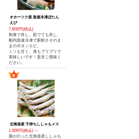
オホーツク産 急速冷凍ぼたん
えび
7,800円(税込)
刺身で良し、茹でても良し、
船内急速冷凍で新鮮さそのま
まのボタンエビ。
ミソも甘く、身もプリプリで
美味しいです！是非ご賞味く
ださい。
北海道産 子持ちししゃもメス
1,800円(税込) ～
脂がのった北海道産ししゃも