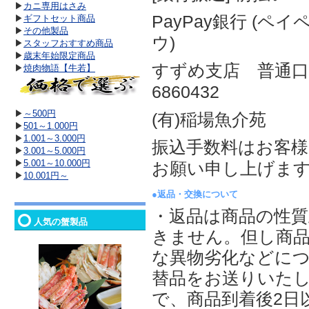
▶
カニ専用はさみ
PayPay銀行 (ペ
▶
ギフトセット商品
▶
その他製品
ウ)
▶
スタッフおすすめ商品
▶
歳末年始限定商品
すずめ支店 普通
▶
焼肉物語【牛若】
6860432
▶
～500円
(有)稲場魚介苑
▶
501～1.000円
▶
1.001～3.000円
振込手数料はお客
▶
3.001～5.000円
▶
5.001～10.000円
お願い申し上げま
▶
10.001円～
●返品・交換について
・返品は商品の性
人気の蟹製品
きません。但し商
な異物劣化などに
替品をお送りいた
で、商品到着後2日