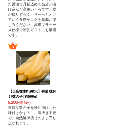
た醤油で丹精込めて当店が漬
け込んだ高級いくらです。皮
が残りずらく、サーっととけ
ていく食感をコクを是非お楽
しみください。高級プラケー
ス仕様で贈答ギフトにも最適
です。
【当店在庫即納OK】特選 味付
け数の子 [約500g]
5,200円(税込)
良質な数の子を醤油漬けした
味付けかずのこ。塩抜き不要
で、自然解凍後そのまま召し
上がれます。