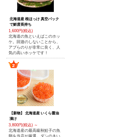
北海道産 根ほっけ 真空パック
で鮮度長持ち
1,600円(税込)
北海道の魚といえばこのホッ
ケ。回遊のしないことから、
アブらのりが非常に良く、人
気の高いホッケです！
【新物】 北海道産 いくら醤油
漬け
3,800円(税込) ～
北海道産の最高級秋鮭子の魚
卵を当店が厳選。ダシのきい