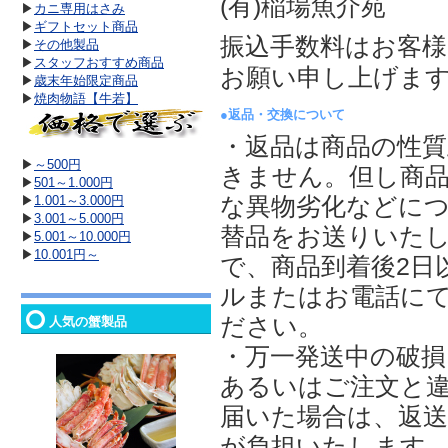
(有)稲場魚介苑
▶
カニ専用はさみ
▶
ギフトセット商品
振込手数料はお客
▶
その他製品
▶
スタッフおすすめ商品
お願い申し上げま
▶
歳末年始限定商品
▶
焼肉物語【牛若】
●返品・交換について
・返品は商品の性
▶
～500円
きません。但し商
▶
501～1.000円
▶
1.001～3.000円
な異物劣化などに
▶
3.001～5.000円
替品をお送りいた
▶
5.001～10.000円
▶
10.001円～
で、商品到着後2日
ルまたはお電話に
ださい。
人気の蟹製品
・万一発送中の破損
あるいはご注文と
届いた場合は、返
が負担いたします