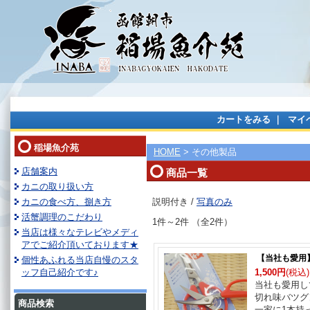
カートをみる
｜
マイ
稲場魚介苑
HOME
> その他製品
店舗案内
商品一覧
カニの取り扱い方
カニの食べ方、捌き方
説明付き /
写真のみ
活蟹調理のこだわり
1件～2件 （全2件）
当店は様々なテレビやメディ
アでご紹介頂いております★
【当社も愛用
個性あふれる当店自慢のスタ
ッフ自己紹介です♪
1,500円
(税込)
当社も愛用し
切れ味バツグ
商品検索
一家に1本持