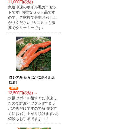
11,000円(税込)
急速冷凍のボイル毛ガニセッ
トです!!お得なセット品です
ので、ご家族で是非お召し上
がりください!!カニミソも濃
厚でクリーミーです♪
ロシア産 たらばがにボイル足
[1肩]
12,500円(税込) ～
水揚げボイル後すぐに冷凍し
たので鮮度バツグン!!本タラ
バの脚だけですので解凍後す
ぐにお召し上がり頂けます♪お
値段もお手頃ですよ～!!