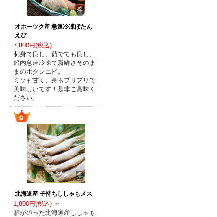
オホーツク産 急速冷凍ぼたん
えび
7,800円(税込)
刺身で良し、茹でても良し、
船内急速冷凍で新鮮さそのま
まのボタンエビ。
ミソも甘く、身もプリプリで
美味しいです！是非ご賞味く
ださい。
北海道産 子持ちししゃもメス
1,800円(税込) ～
脂がのった北海道産ししゃも