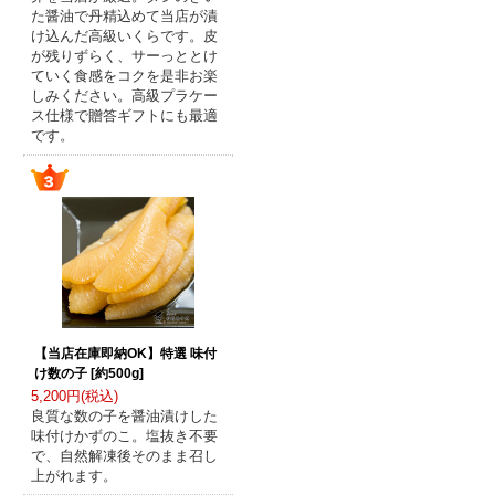
た醤油で丹精込めて当店が漬
け込んだ高級いくらです。皮
が残りずらく、サーっととけ
ていく食感をコクを是非お楽
しみください。高級プラケー
ス仕様で贈答ギフトにも最適
です。
【当店在庫即納OK】特選 味付
け数の子 [約500g]
5,200円(税込)
良質な数の子を醤油漬けした
味付けかずのこ。塩抜き不要
で、自然解凍後そのまま召し
上がれます。