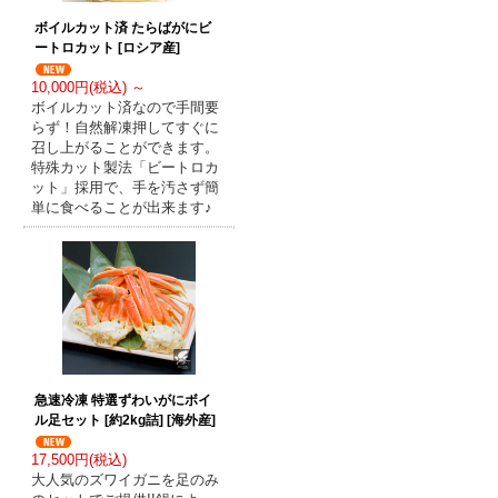
ボイルカット済 たらばがにビ
ートロカット [ロシア産]
10,000円(税込) ～
ボイルカット済なので手間要
らず！自然解凍押してすぐに
召し上がることができます。
特殊カット製法「ビートロカ
ット」採用で、手を汚さず簡
単に食べることが出来ます♪
急速冷凍 特選ずわいがにボイ
ル足セット [約2kg詰] [海外産]
17,500円(税込)
大人気のズワイガニを足のみ