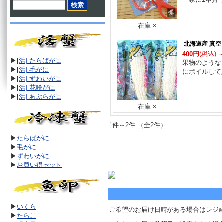
在庫 ×
北海道産 真
400円
(税込)
▶
[活] たらばがに
果物のような
▶
[活]
毛がに
にボイルして
▶
[活]
ずわいがに
▶
[活]
花咲がに
▶
[活]
あぶらがに
在庫 ×
1件～2件 （全2件）
▶
たらばがに
▶
毛がに
▶
ずわいがに
▶
お買い得セット
▶
いくら
ご希望のお届け日時がある場合はレジ
▶
たらこ