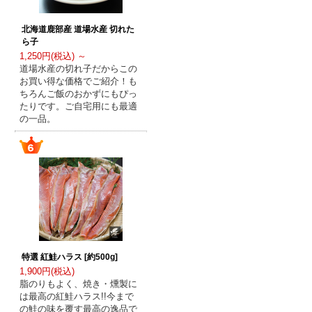
北海道鹿部産 道場水産 切れた
ら子
1,250円(税込) ～
道場水産の切れ子だからこの
お買い得な価格でご紹介！も
ちろんご飯のおかずにもぴっ
たりです。ご自宅用にも最適
の一品。
特選 紅鮭ハラス [約500g]
1,900円(税込)
脂のりもよく、焼き・燻製に
は最高の紅鮭ハラス!!今まで
の鮭の味を覆す最高の逸品で