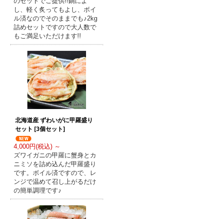
のセットでご提供!!鍋によ
し、軽く炙ってもよし、ボイ
ル済なのでそのままでも♪2kg
詰めセットですので大人数で
もご満足いただけます!!
北海道産 ずわいがに甲羅盛り
セット [3個セット]
4,000円(税込) ～
ズワイガニの甲羅に蟹身とカ
ニミソを詰め込んだ甲羅盛り
です。ボイル済ですので、レ
ンジで温めて召し上がるだけ
の簡単調理です♪