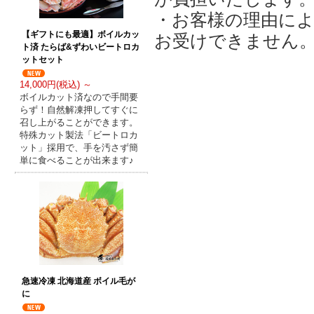
・お客様の理由に
【ギフトにも最適】ボイルカッ
お受けできません
ト済 たらば&ずわいビートロカ
ットセット
14,000円(税込) ～
ボイルカット済なので手間要
らず！自然解凍押してすぐに
召し上がることができます。
特殊カット製法「ビートロカ
ット」採用で、手を汚さず簡
単に食べることが出来ます♪
急速冷凍 北海道産 ボイル毛が
に