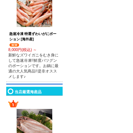
急速冷凍 特選ずわいがにポー
ション [海外産]
8,000円(税込) ～
新鮮なズワイガニをむき身に
して急速冷凍!!鮮度バツグン
のポーションです。お鍋に最
適の大人気商品!!是非オスス
メします♪
当店厳選海産品