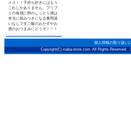
メス！！子持ち好きにはもう
これしかありません。プリプ
リの食感に卵のしっとり感は
本当に病みつきになる事間違
いなしですご飯のおかずやお
酒のおつまみにどうぞ！！！
個人情報の取り扱い
Copyright(C) inaba-store.com. All RI