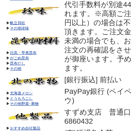
代引手数料が別途4
れます。※高額ご注文
円以上）の場合は
▶
帆立貝柱
▶
その他珍味
頂きます。ご注文金額
未満の場合でも、
注文の再確認をさ
▶
日高・早煮昆布
が御座います。予
▶
がごめ昆布
▶
昆布だし
ます。
▶
その他
[銀行振込] 前払い
PayPay銀行 (ペ
▶
北海道メロン
▶
とうもろこし
ウ)
▶
その他野菜･果物
すずめ支店 普通
6860432
▶
おすすめ自社製品