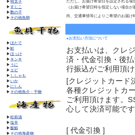
ただし、お届け希望日を設定される場
▶
明太子
▶
すじこ
（お届け希望日時を指定しない場合が
▶
数の子
尚、交通事情等によりご希望のお届け
▶
その他魚卵
●お支払い方法について
▶
ほたて
▶
鮭
お支払いは、クレ
▶
ほっけ
済・代金引換・後払
▶
キンキ
▶
うに
行振込がご利用頂
▶
エビ
▶
ししゃも
[クレジットカード決済]
▶
いか
▶
にしん
各種クレジットカ
▶
その他魚介・干物
ご利用頂けます。S
心して決済可能で
▶
松前漬
▶
塩辛
▶
飯鮨
[ 代金引換 ]
▶
その他海産物