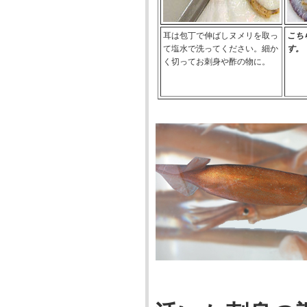
耳は包丁で伸ばしヌメリを取っ
こち
て塩水で洗ってください。細か
す。
く切ってお刺身や酢の物に。