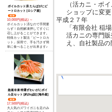
（活カニ・ボイ
ボイルカット済 たらばがにビ
ショップに変更
ートロカット [ロシア産]
平成２７年
10,000円(税込) ～
ボイルカット済なので手間要
「有限会社 稲
らず！自然解凍押してすぐに
召し上がることができます。
活カニの専門販
特殊カット製法「ビートロカ
え、自社製品の
ット」採用で、手を汚さず簡
単に食べることが出来ます♪
急速冷凍 特選ずわいがにボイ
ル足セット [約2kg詰] [海外産]
17,500円(税込)
大人気のズワイガニを足のみ