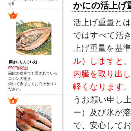
かにの活上げ
す!!
活上げ重量と
ではすべて活
上げ重量を基
ル）しますと
開きにしん [１枚]
650円(税込)
内臓を取り出
函館の食卓でも愛されている
ニシンの開き。
焼いて香ばしくお召上がりく
軽くなります
ださい。
うお願い申し
ー）及び氷が
で、安心して