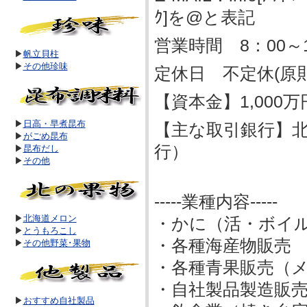
ｸ]を@と表記
営業時間 8：00
▶
帆立貝柱
▶
その他珍味
定休日 不定休(原
【資本金】1,000万
▶
日高・早煮昆布
【主な取引銀行】北
▶
がごめ昆布
行）
▶
昆布だし
▶
その他
-----業種内容-----
▶
北海道メロン
・かに（活・ボイ
▶
とうもろこし
・各種海産物販売
▶
その他野菜･果物
・各種青果販売（
・自社製品製造販
▶
おすすめ自社製品