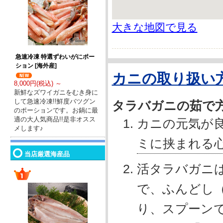
大きな地図で見る
急速冷凍 特選ずわいがにポー
ション [海外産]
カニの取り扱い
8,000円(税込) ～
新鮮なズワイガニをむき身に
して急速冷凍!!鮮度バツグン
タラバガニの茹で
のポーションです。お鍋に最
適の大人気商品!!是非オスス
カニの元気が
メします♪
ミに挟まれる
当店厳選海産品
活タラバガニ
で、ふんどし
り、スプーン