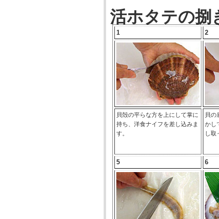
活ホタテの捌
1
2
貝殻の平らな方を上にして掌に
貝の
持ち、洋食ナイフを差し込みま
かし
す。
し取
5
6