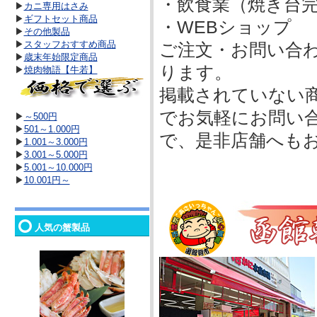
・飲食業（焼き台
▶
カニ専用はさみ
▶
ギフトセット商品
・WEBショップ
▶
その他製品
▶
スタッフおすすめ商品
ご注文・お問い合わ
▶
歳末年始限定商品
ります。
▶
焼肉物語【牛若】
掲載されていない
でお気軽にお問い
▶
～500円
▶
501～1.000円
で、是非店舗へも
▶
1.001～3.000円
▶
3.001～5.000円
▶
5.001～10.000円
▶
10.001円～
人気の蟹製品