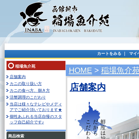
カートをみる
｜
マイ
稲場魚介苑
HOME
>
稲場魚介
店舗案内
カニの取り扱い方
店舗案内
カニの食べ方、捌き方
活蟹調理のこだわり
当店は様々なテレビやメディ
アでご紹介頂いております★
個性あふれる当店自慢のスタ
ッフ自己紹介です♪
商品検索