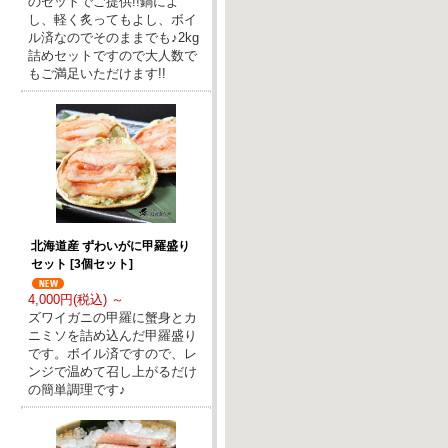
のセットでご提供!!鍋によ
し、軽く炙ってもよし、ボイ
ル済なのでそのままでも♪2kg
詰めセットですので大人数で
もご満足いただけます!!
北海道産 ずわいがに甲羅盛り
セット [3個セット]
4,000円(税込) ～
ズワイガニの甲羅に蟹身とカ
ニミソを詰め込んだ甲羅盛り
です。ボイル済ですので、レ
ンジで温めて召し上がるだけ
の簡単調理です♪