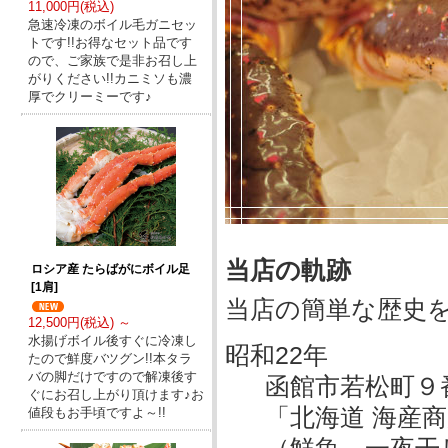
11,000円(税込)
急速冷凍のボイル毛ガニセッ
トです!!お得なセット品です
ので、ご家族で是非お召し上
がりください!!カニミソも濃
厚でクリーミーです♪
当店の軌跡
ロシア産 たらばがにボイル足
[1肩]
当店の簡単な歴史
12,500円(税込) ～
水揚げボイル後すぐに冷凍し
昭和22年
たので鮮度バツグン!!本タラ
バの脚だけですので解凍後す
函館市若松町９
ぐにお召し上がり頂けます♪お
「北海道 海産
値段もお手頃ですよ～!!