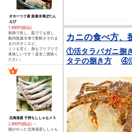
オホーツク産 急速冷凍ぼたん
えび
7,800円(税込)
刺身で良し、茹でても良し、
カニの食べ方、
船内急速冷凍で新鮮さそのま
まのボタンエビ。
ミソも甘く、身もプリプリで
①活タラバガニ捌
美味しいです！是非ご賞味く
タテの捌き方
④
ださい。
北海道産 子持ちししゃもメス
1,800円(税込) ～
脂がのった北海道産ししゃも