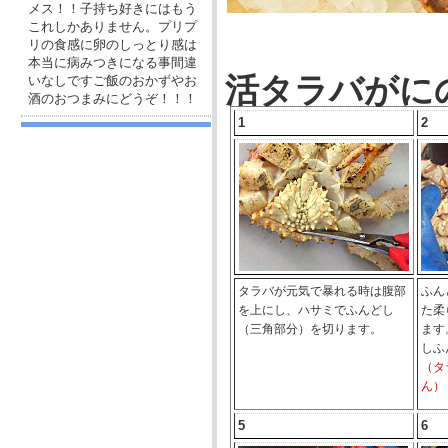
メス！！子持ち好きにはもう
これしかありません。プリプ
リの食感に卵のしっとり感は
本当に病みつきになる事間違
活タラバがに
いなしですご飯のおかずやお
酒のおつまみにどうぞ！！！
1
2
タラバが元気で暴れる時は腹部
ふん
を上にし、ハサミでふんどし
た柔
（三角部分）を切ります。
ます
しふ
（タ
ん）
5
6