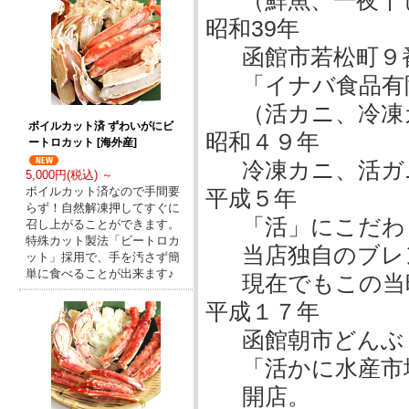
（鮮魚、一夜干
昭和39年
函館市若松町９
「イナバ食品有
（活カニ、冷凍
ボイルカット済 ずわいがにビ
昭和４９年
ートロカット [海外産]
冷凍カニ、活ガ
5,000円(税込) ～
ボイルカット済なので手間要
平成５年
らず！自然解凍押してすぐに
「活」にこだわ
召し上がることができます。
特殊カット製法「ビートロカ
当店独自のブレ
ット」採用で、手を汚さず簡
単に食べることが出来ます♪
現在でもこの当
平成１７年
函館朝市どんぶ
「活かに水産市
開店。