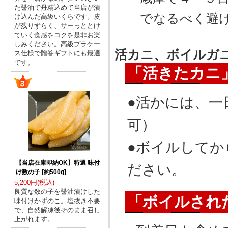
た醤油で丹精込めて当店が漬
でなるべく避
け込んだ高級いくらです。皮
が残りずらく、サーっととけ
ていく食感をコクを是非お楽
しみください。高級プラケー
活カニ、ボイルガ
ス仕様で贈答ギフトにも最適
です。
「活きたカニ
●活かには、一
可）
●ボイルしてか
【当店在庫即納OK】特選 味付
ださい。
け数の子 [約500g]
5,200円(税込)
良質な数の子を醤油漬けした
「ボイルされ
味付けかずのこ。塩抜き不要
で、自然解凍後そのまま召し
上がれます。