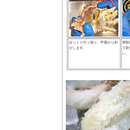
ゆっくり引っ張り、甲羅から剥
胴部
がします。
ラ部
い。