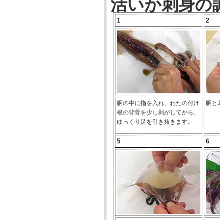
活いか刺身の
1
2
胴の中に指を入れ、わたの付け
胴と
根の背骨を少し剥がしてから、
ゆっくり足を引き抜きます。
5
6