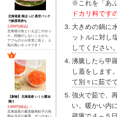
※これを「あ
ドカリ科です
北海道産 根ほっけ 真空パック
で鮮度長持ち
大きめの鍋に
1,600円(税込)
北海道の魚といえばこのホッ
ットルに対し
ケ。回遊のしないことから、
アブらのりが非常に良く、人
気の高いホッケです！
してください
沸騰したら甲
し蓋をします
て別々に茹で
強火で茹で、
【新物】 北海道産 いくら醤油
漬け
い。暖かい内
3,800円(税込) ～
北海道産の最高級秋鮭子の魚
蔵庫で４～５
卵を当店が厳選。ダシのきい