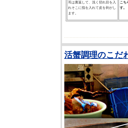
耳は裏返して、浅く切れ目を入
こち
れそこに指を入れて皮を剥がし
す。
ます。
活蟹調理のこだ