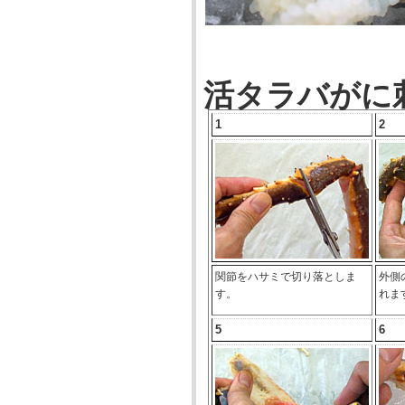
活タラバがに
1
2
関節をハサミで切り落としま
外側
す。
れま
5
6