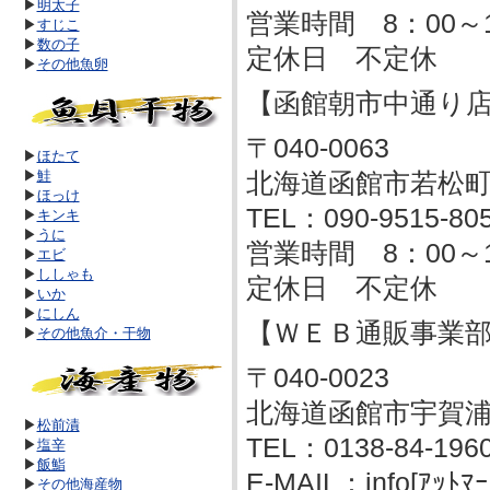
▶
明太子
営業時間 8：00
▶
すじこ
▶
数の子
定休日 不定休
▶
その他魚卵
【函館朝市中通り店
〒040-0063
▶
ほたて
▶
鮭
北海道函館市若松町1
▶
ほっけ
TEL：090-9515-
▶
キンキ
▶
うに
営業時間 8：00
▶
エビ
▶
ししゃも
定休日 不定休
▶
いか
▶
にしん
【ＷＥＢ通販事業部
▶
その他魚介・干物
〒040-0023
北海道函館市宇賀浦町
▶
松前漬
TEL：0138-84-19
▶
塩辛
▶
飯鮨
E-MAIL：info[ｱｯﾄ
▶
その他海産物