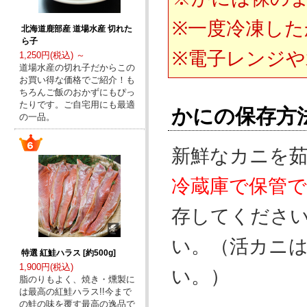
※一度冷凍した
北海道鹿部産 道場水産 切れた
ら子
※電子レンジ
1,250円(税込) ～
道場水産の切れ子だからこの
お買い得な価格でご紹介！も
ちろんご飯のおかずにもぴっ
たりです。ご自宅用にも最適
かにの保存方
の一品。
新鮮なカニを
冷蔵庫で保管
存してくださ
い。（活カニ
特選 紅鮭ハラス [約500g]
1,900円(税込)
い。）
脂のりもよく、焼き・燻製に
は最高の紅鮭ハラス!!今まで
の鮭の味を覆す最高の逸品で