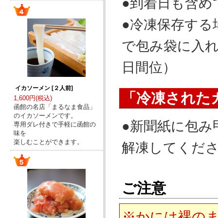
●到着日も含め
●冷凍保存する
で包み袋に入
日間位）
イカソーメン [２人前]
「冷凍された
1,600円(税込)
函館の名店「まるなま食品」
のイカソーメンです。
●新聞紙に包み
専用ダレ付きで手軽に函館の
味を
楽しむことができます。
解凍してくだ
ご注意
※かには裸の