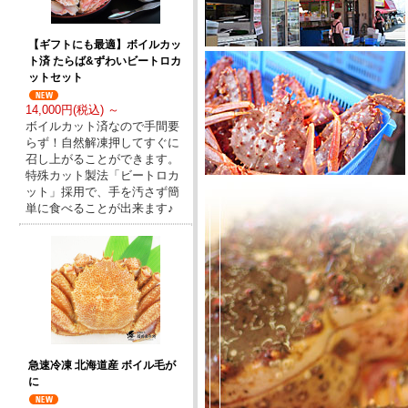
【ギフトにも最適】ボイルカッ
ト済 たらば&ずわいビートロカ
ットセット
14,000円(税込) ～
ボイルカット済なので手間要
らず！自然解凍押してすぐに
召し上がることができます。
特殊カット製法「ビートロカ
ット」採用で、手を汚さず簡
単に食べることが出来ます♪
急速冷凍 北海道産 ボイル毛が
に