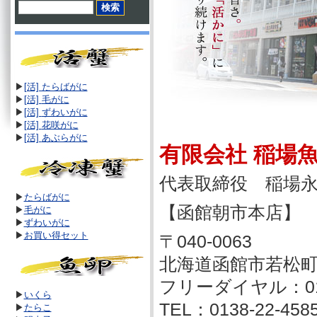
▶
[活] たらばがに
▶
[活]
毛がに
▶
[活]
ずわいがに
▶
[活]
花咲がに
▶
[活]
あぶらがに
有限会社 稲場
代表取締役 稲場
▶
たらばがに
【函館朝市本店】
▶
毛がに
▶
ずわいがに
▶
お買い得セット
〒040-0063
北海道函館市若松町
フリーダイヤル：0120
▶
いくら
TEL：0138-22-458
▶
たらこ