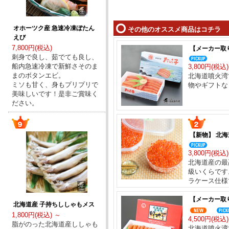
オホーツク産 急速冷凍ぼたん
その他のオススメ商品はコチラ
えび
7,800円(税込)
【メーカー取
刺身で良し、茹でても良し、
船内急速冷凍で新鮮さそのま
3,800円(税込
まのボタンエビ。
北海道噴火湾
ミソも甘く、身もプリプリで
物やギフトな
美味しいです！是非ご賞味く
ださい。
【新物】 北海
3,800円(税込
北海道産の最
級いくらです
ラケース仕様
【メーカー取り
北海道産 子持ちししゃもメス
1,800円(税込) ～
4,500円(税込)
脂がのった北海道産ししゃも
北海道噴火湾