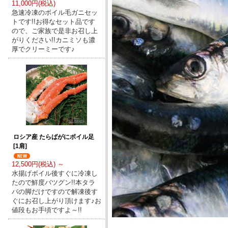
11,000円(税込)
急速冷凍のボイル毛ガニセッ
トです!!お得なセット品です
ので、ご家族で是非お召し上
がりください!!カニミソも濃
厚でクリーミーです♪
ロシア産 たらばがにボイル足
[1肩]
12,500円(税込) ～
水揚げボイル後すぐに冷凍し
たので鮮度バツグン!!本タラ
バの脚だけですので解凍後す
ぐにお召し上がり頂けます♪お
値段もお手頃ですよ～!!