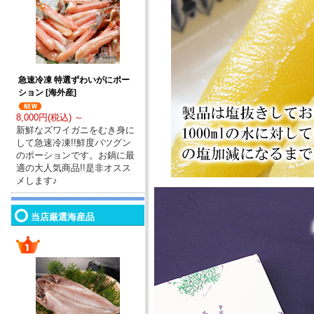
急速冷凍 特選ずわいがにポー
ション [海外産]
8,000円(税込) ～
新鮮なズワイガニをむき身に
して急速冷凍!!鮮度バツグン
のポーションです。お鍋に最
適の大人気商品!!是非オスス
メします♪
当店厳選海産品