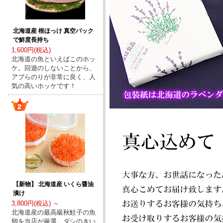
北海道産 根ほっけ 真空パック
で鮮度長持ち
1,600円(税込)
北海道の魚といえばこのホッ
ケ。回遊のしないことから、
アブらのりが非常に良く、人
気の高いホッケです！
【新物】 北海道産 いくら醤油
漬け
3,800円(税込) ～
北海道産の最高級秋鮭子の魚
卵を当店が厳選。ダシのきい