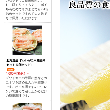
のセットでご提供!!鍋によ
し、軽く炙ってもよし、ボイ
ル済なのでそのままでも♪2kg
詰めセットですので大人数で
もご満足いただけます!!
北海道産 ずわいがに甲羅盛り
セット [3個セット]
4,000円(税込) ～
ズワイガニの甲羅に蟹身とカ
ニミソを詰め込んだ甲羅盛り
です。ボイル済ですので、レ
ンジで温めて召し上がるだけ
の簡単調理です♪