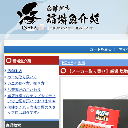
カートをみる
｜
マイ
稲場魚介苑
HOME
>
魚卵
店舗案内
【メーカー取り寄せ】厳選 塩数の
カニの取り扱い方
カニの食べ方、捌き方
活蟹調理のこだわり
当店は様々なテレビやメディ
アでご紹介頂いております★
個性あふれる当店自慢のスタ
ッフ自己紹介です♪
商品検索