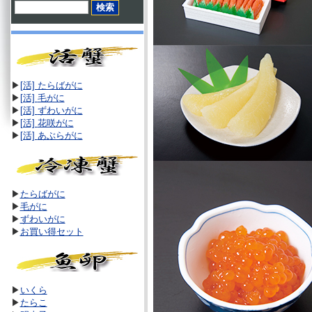
▶
[活] たらばがに
▶
[活]
毛がに
▶
[活]
ずわいがに
▶
[活]
花咲がに
▶
[活]
あぶらがに
▶
たらばがに
▶
毛がに
▶
ずわいがに
▶
お買い得セット
▶
いくら
▶
たらこ