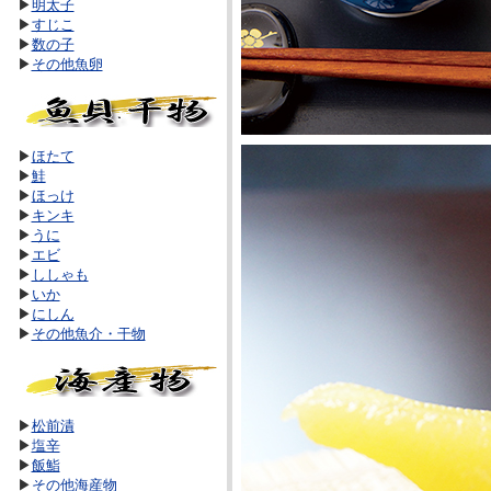
▶
明太子
▶
すじこ
▶
数の子
▶
その他魚卵
▶
ほたて
▶
鮭
▶
ほっけ
▶
キンキ
▶
うに
▶
エビ
▶
ししゃも
▶
いか
▶
にしん
▶
その他魚介・干物
▶
松前漬
▶
塩辛
▶
飯鮨
▶
その他海産物