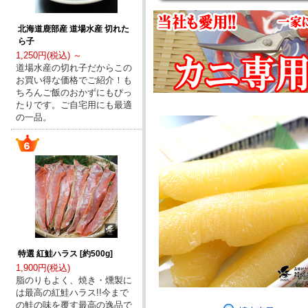
北海道鹿部産 道場水産 切れた
ら子
1,250円(税込) ～
道場水産の切れ子だからこの
お買い得な価格でご紹介！も
ちろんご飯のおかずにもぴっ
たりです。ご自宅用にも最適
の一品。
特選 紅鮭ハラス [約500g]
1,900円(税込)
脂のりもよく、焼き・燻製に
は最高の紅鮭ハラス!!今まで
の鮭の味を覆す最高の逸品で