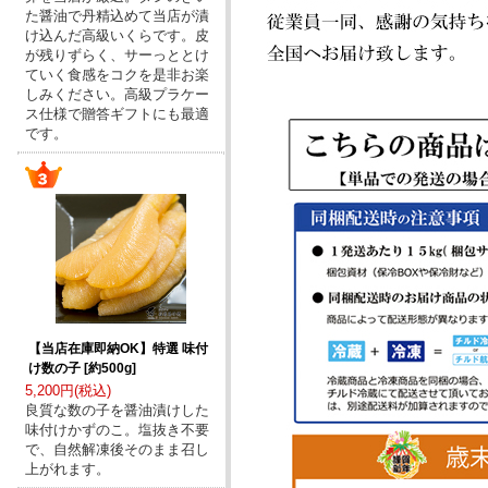
た醤油で丹精込めて当店が漬
け込んだ高級いくらです。皮
が残りずらく、サーっととけ
ていく食感をコクを是非お楽
しみください。高級プラケー
ス仕様で贈答ギフトにも最適
です。
【当店在庫即納OK】特選 味付
け数の子 [約500g]
5,200円(税込)
良質な数の子を醤油漬けした
味付けかずのこ。塩抜き不要
で、自然解凍後そのまま召し
上がれます。