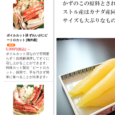
ボイルカット済 ずわいがにビ
ートロカット [海外産]
5,000円(税込) ～
ボイルカット済なので手間要
らず！自然解凍押してすぐに
召し上がることができます。
特殊カット製法「ビートロカ
ット」採用で、手を汚さず簡
単に食べることが出来ます♪