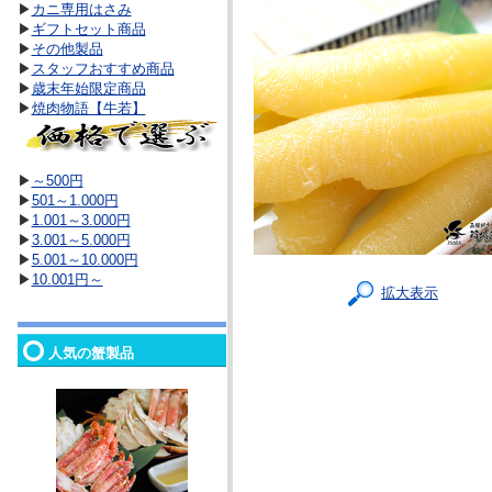
▶
カニ専用はさみ
▶
ギフトセット商品
▶
その他製品
▶
スタッフおすすめ商品
▶
歳末年始限定商品
▶
焼肉物語【牛若】
▶
～500円
▶
501～1.000円
▶
1.001～3.000円
▶
3.001～5.000円
▶
5.001～10.000円
▶
10.001円～
拡大表示
人気の蟹製品