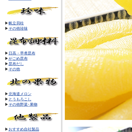
▶
帆立貝柱
▶
その他珍味
▶
日高・早煮昆布
▶
がごめ昆布
▶
昆布だし
▶
その他
▶
北海道メロン
▶
とうもろこし
▶
その他野菜･果物
▶
おすすめ自社製品