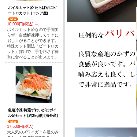
ボイルカット済 たらばがにビ
ートロカット [ロシア産]
10,000円(税込) ～
ボイルカット済なので手間要
らず！自然解凍押してすぐに
召し上がることができます。
特殊カット製法「ビートロカ
ット」採用で、手を汚さず簡
単に食べることが出来ます♪
急速冷凍 特選ずわいがにボイ
ル足セット [約2kg詰] [海外産]
17,500円(税込)
大人気のズワイガニを足のみ