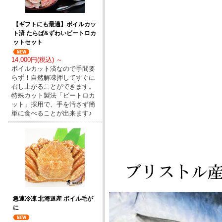
【ギフトにも最適】ボイルカッ
ト済 たらば&ずわいビートロカ
ットセット
14,000円(税込) ～
ボイルカット済なので手間要
らず！自然解凍押してすぐに
召し上がることができます。
特殊カット製法「ビートロカ
ット」採用で、手を汚さず簡
単に食べることが出来ます♪
急速冷凍 北海道産 ボイル毛が
に