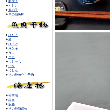
▶
明太子
▶
すじこ
▶
数の子
▶
その他魚卵
▶
ほたて
▶
鮭
▶
ほっけ
▶
キンキ
▶
うに
▶
エビ
▶
ししゃも
▶
いか
▶
にしん
▶
その他魚介・干物
▶
松前漬
▶
塩辛
▶
飯鮨
▶
その他海産物