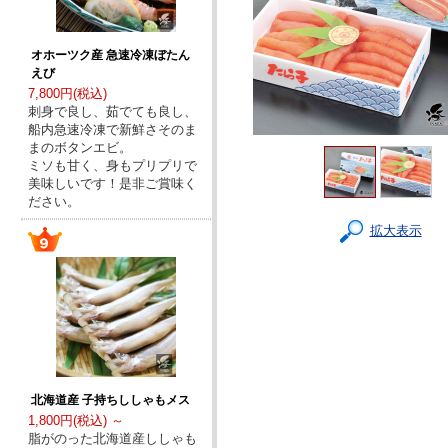
オホーツク産 急速冷凍ぼたん
えび
7,800円(税込)
刺身で良し、茹でても良し、
船内急速冷凍で新鮮さそのま
まのボタンエビ。
ミソも甘く、身もプリプリで
美味しいです！是非ご賞味く
ださい。
拡大表示
北海道産 子持ちししゃもメス
1,800円(税込) ～
脂がのった北海道産ししゃも