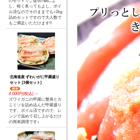
のセットでご提供!!鍋によ
し、軽く炙ってもよし、ボイ
ル済なのでそのままでも♪2kg
詰めセットですので大人数で
もご満足いただけます!!
北海道産 ずわいがに甲羅盛り
セット [3個セット]
4,000円(税込) ～
ズワイガニの甲羅に蟹身とカ
ニミソを詰め込んだ甲羅盛り
です。ボイル済ですので、レ
ンジで温めて召し上がるだけ
の簡単調理です♪