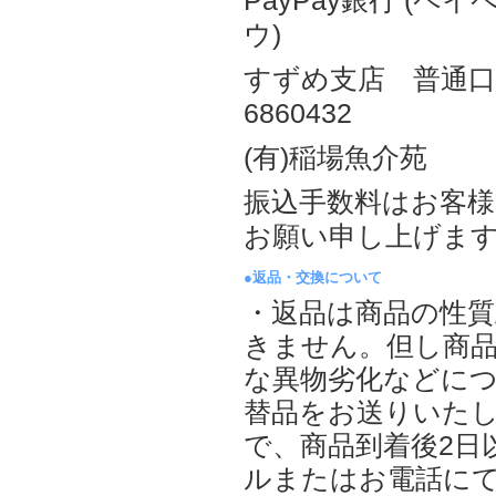
PayPay銀行 (ペ
ウ)
すずめ支店 普通
6860432
(有)稲場魚介苑
振込手数料はお客
お願い申し上げま
●返品・交換について
・返品は商品の性
きません。但し商
な異物劣化などに
替品をお送りいた
で、商品到着後2日
ルまたはお電話に