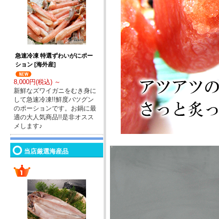
急速冷凍 特選ずわいがにポー
ション [海外産]
8,000円(税込) ～
新鮮なズワイガニをむき身に
して急速冷凍!!鮮度バツグン
のポーションです。お鍋に最
適の大人気商品!!是非オスス
メします♪
当店厳選海産品