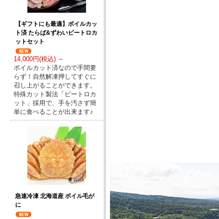
【ギフトにも最適】ボイルカッ
ト済 たらば&ずわいビートロカ
ットセット
14,000円(税込) ～
ボイルカット済なので手間要
らず！自然解凍押してすぐに
召し上がることができます。
特殊カット製法「ビートロカ
ット」採用で、手を汚さず簡
単に食べることが出来ます♪
急速冷凍 北海道産 ボイル毛が
に