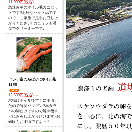
11,000円(税込)
急速冷凍のボイル毛ガニセッ
トです!!お得なセット品です
ので、ご家族で是非お召し上
がりください!!カニミソも濃
厚でクリーミーです♪
ロシア産 たらばがにボイル足
[1肩]
12,500円(税込) ～
水揚げボイル後すぐに冷凍し
たので鮮度バツグン!!本タラ
バの脚だけですので解凍後す
ぐにお召し上がり頂けます♪お
値段もお手頃ですよ～!!