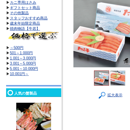
▶
カニ専用はさみ
▶
ギフトセット商品
▶
その他製品
▶
スタッフおすすめ商品
▶
歳末年始限定商品
▶
焼肉物語【牛若】
▶
～500円
▶
501～1.000円
▶
1.001～3.000円
▶
3.001～5.000円
▶
5.001～10.000円
▶
10.001円～
人気の蟹製品
拡大表示