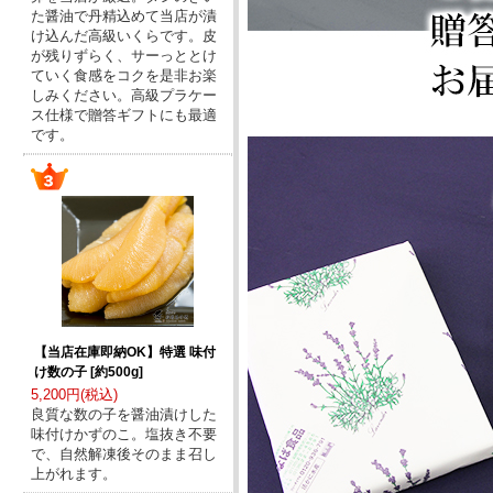
た醤油で丹精込めて当店が漬
け込んだ高級いくらです。皮
が残りずらく、サーっととけ
ていく食感をコクを是非お楽
しみください。高級プラケー
ス仕様で贈答ギフトにも最適
です。
【当店在庫即納OK】特選 味付
け数の子 [約500g]
5,200円(税込)
良質な数の子を醤油漬けした
味付けかずのこ。塩抜き不要
で、自然解凍後そのまま召し
上がれます。