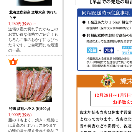
北海道鹿部産 道場水産 切れた
ら子
1,250円(税込) ～
道場水産の切れ子だからこの
お買い得な価格でご紹介！も
ちろんご飯のおかずにもぴっ
たりです。ご自宅用にも最適
の一品。
特選 紅鮭ハラス [約500g]
1,900円(税込)
脂のりもよく、焼き・燻製に
は最高の紅鮭ハラス!!今まで
の鮭の味を覆す最高の逸品で