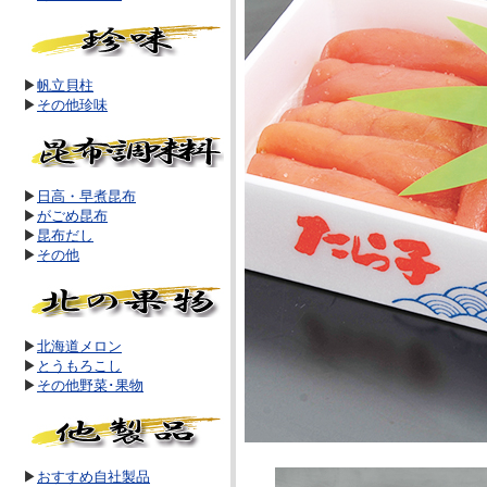
▶
帆立貝柱
▶
その他珍味
▶
日高・早煮昆布
▶
がごめ昆布
▶
昆布だし
▶
その他
▶
北海道メロン
▶
とうもろこし
▶
その他野菜･果物
▶
おすすめ自社製品