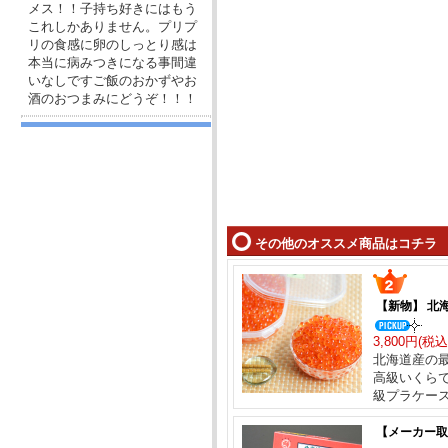
メス！！子持ち好きにはもう
これしかありません。プリプ
リの食感に卵のしっとり感は
本当に病みつきになる事間違
いなしですご飯のおかずやお
酒のおつまみにどうぞ！！！
その他のオススメ商品はコチラ
【新物】 北
3,800円(税込
北海道産の
高級いくら
級プラケー
【メーカー取り