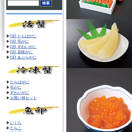
▶
[活] たらばがに
▶
[活]
毛がに
▶
[活]
ずわいがに
▶
[活]
花咲がに
▶
[活]
あぶらがに
▶
たらばがに
▶
毛がに
▶
ずわいがに
▶
お買い得セット
▶
いくら
▶
たらこ