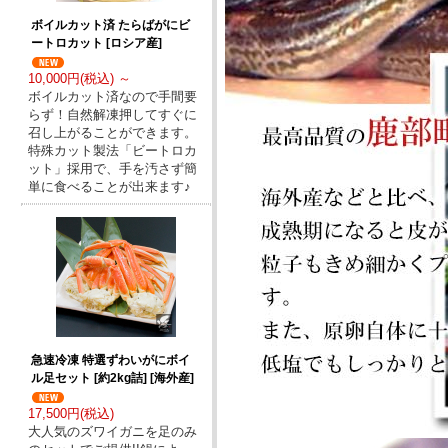
ボイルカット済 たらばがにビ
ートロカット [ロシア産]
10,000円(税込) ～
ボイルカット済なので手間要
らず！自然解凍押してすぐに
召し上がることができます。
特殊カット製法「ビートロカ
ット」採用で、手を汚さず簡
単に食べることが出来ます♪
急速冷凍 特選ずわいがにボイ
ル足セット [約2kg詰] [海外産]
17,500円(税込)
大人気のズワイガニを足のみ