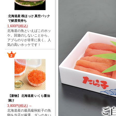
北海道産 根ほっけ 真空パック
で鮮度長持ち
1,600円(税込)
北海道の魚といえばこのホッ
ケ。回遊のしないことから、
アブらのりが非常に良く、人
気の高いホッケです！
【新物】 北海道産 いくら醤油
漬け
3,800円(税込) ～
北海道産の最高級秋鮭子の魚
卵を当店が厳選。ダシのきい