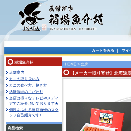
カートをみる
｜
マイ
稲場魚介苑
HOME
>
魚卵
店舗案内
【メーカー取り寄せ】北海道鹿
カニの取り扱い方
カニの食べ方、捌き方
活蟹調理のこだわり
当店は様々なテレビやメディ
アでご紹介頂いております★
個性あふれる当店自慢のスタ
ッフ自己紹介です♪
商品検索