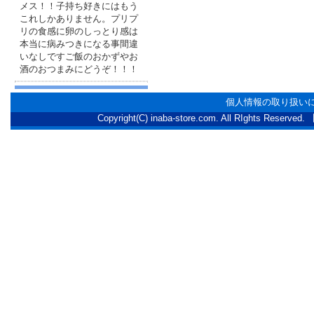
メス！！子持ち好きにはもう
これしかありません。プリプ
リの食感に卵のしっとり感は
本当に病みつきになる事間違
いなしですご飯のおかずやお
酒のおつまみにどうぞ！！！
個人情報の取り扱い
Copyright(C) inaba-store.com. All RI