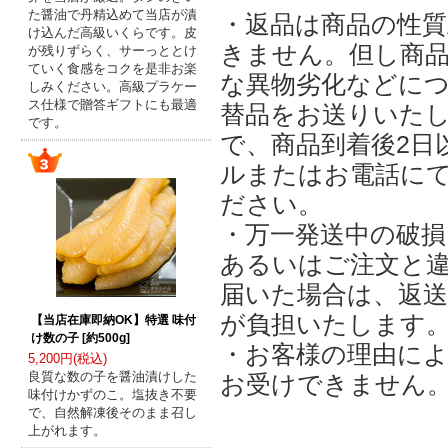
た醤油で丹精込めて当店が漬
・返品は商品の性
け込んだ高級いくらです。皮
きません。但し商
が残りずらく、サーっととけ
ていく食感をコクを是非お楽
な異物劣化などに
しみください。高級プラケー
ス仕様で贈答ギフトにも最適
替品をお送りいた
です。
で、商品到着後2日
ルまたはお電話に
ださい。
・万一発送中の破損
あるいはご注文と
届いた場合は、返
が負担いたします
【当店在庫即納OK】特選 味付
け数の子 [約500g]
・お客様の理由に
5,200円(税込)
良質な数の子を醤油漬けした
お受けできません
味付けかずのこ。塩抜き不要
で、自然解凍後そのまま召し
上がれます。