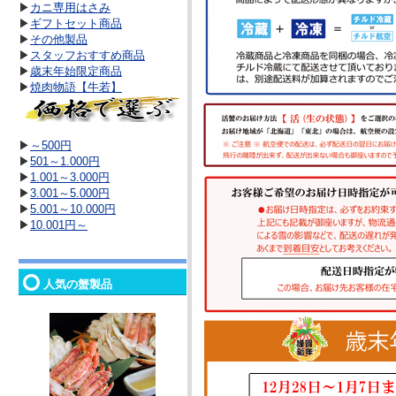
▶
カニ専用はさみ
▶
ギフトセット商品
▶
その他製品
▶
スタッフおすすめ商品
▶
歳末年始限定商品
▶
焼肉物語【牛若】
▶
～500円
▶
501～1.000円
▶
1.001～3.000円
▶
3.001～5.000円
▶
5.001～10.000円
▶
10.001円～
人気の蟹製品