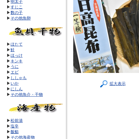
▶
明太子
▶
すじこ
▶
数の子
▶
その他魚卵
▶
ほたて
▶
鮭
▶
ほっけ
▶
キンキ
▶
うに
▶
エビ
▶
ししゃも
▶
いか
拡大表示
▶
にしん
▶
その他魚介・干物
▶
松前漬
▶
塩辛
▶
飯鮨
▶
その他海産物