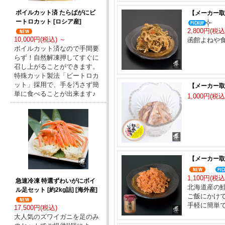
ボイルカット済 たらばがにビ
【メーカー取り
ートロカット [ロシア産]
2,800円(税込
10,000円(税込) ～
函館よねや
ボイルカット済なので手間要
らず！自然解凍押してすぐに
召し上がることができます。
特殊カット製法「ビートロカ
ット」採用で、手を汚さず簡
【メーカー取り
単に食べることが出来ます♪
1,000円(税込
【メーカー取
1,100円(税込
急速冷凍 特選ずわいがにボイ
北海道産の鮭
ル足セット [約2kg詰] [海外産]
ご飯にかけ
手軽に簡単で
17,500円(税込)
大人気のズワイガニを足のみ