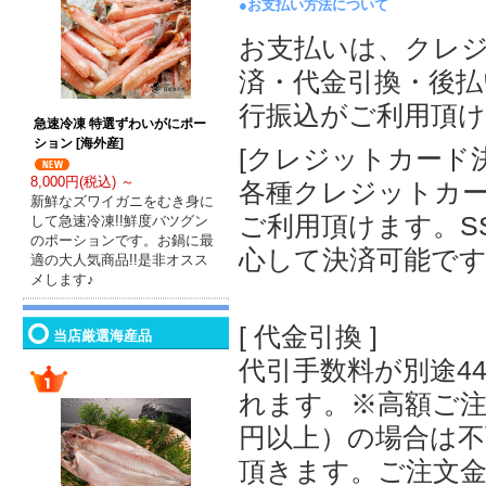
●お支払い方法について
お支払いは、クレ
済・代金引換・後払
行振込がご利用頂
急速冷凍 特選ずわいがにポー
ション [海外産]
[クレジットカード決済]
8,000円(税込) ～
各種クレジットカ
新鮮なズワイガニをむき身に
ご利用頂けます。S
して急速冷凍!!鮮度バツグン
のポーションです。お鍋に最
心して決済可能で
適の大人気商品!!是非オスス
メします♪
[ 代金引換 ]
当店厳選海産品
代引手数料が別途4
れます。※高額ご注文
円以上）の場合は
頂きます。ご注文金額