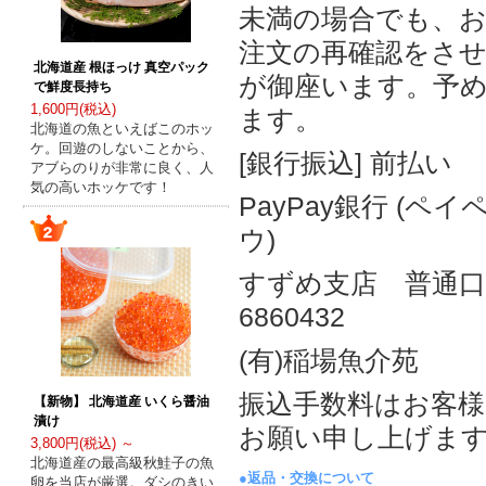
未満の場合でも、
注文の再確認をさ
北海道産 根ほっけ 真空パック
が御座います。予
で鮮度長持ち
1,600円(税込)
ます。
北海道の魚といえばこのホッ
ケ。回遊のしないことから、
[銀行振込] 前払い
アブらのりが非常に良く、人
気の高いホッケです！
PayPay銀行 (ペ
ウ)
すずめ支店 普通
6860432
(有)稲場魚介苑
振込手数料はお客
【新物】 北海道産 いくら醤油
漬け
お願い申し上げま
3,800円(税込) ～
北海道産の最高級秋鮭子の魚
●返品・交換について
卵を当店が厳選。ダシのきい