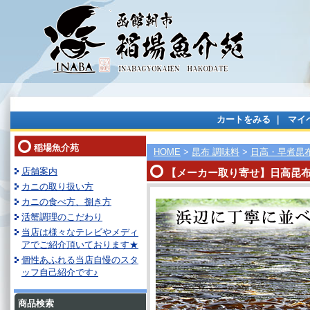
カートをみる
｜
マイ
稲場魚介苑
HOME
>
昆布 調味料
>
日高・早煮昆
店舗案内
【メーカー取り寄せ】日高昆布 一
カニの取り扱い方
カニの食べ方、捌き方
活蟹調理のこだわり
当店は様々なテレビやメディ
アでご紹介頂いております★
個性あふれる当店自慢のスタ
ッフ自己紹介です♪
商品検索