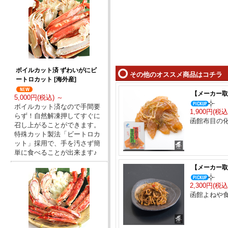
ボイルカット済 ずわいがにビ
その他のオススメ商品はコチラ
ートロカット [海外産]
【メーカー取
5,000円(税込) ～
ボイルカット済なので手間要
1,900円(税込
らず！自然解凍押してすぐに
函館布目の
召し上がることができます。
特殊カット製法「ビートロカ
ット」採用で、手を汚さず簡
単に食べることが出来ます♪
【メーカー取り
2,300円(税込
函館よねや