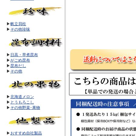
▶
帆立貝柱
▶
その他珍味
▶
日高・早煮昆布
▶
がごめ昆布
▶
昆布だし
▶
その他
▶
北海道メロン
▶
とうもろこし
▶
その他野菜･果物
▶
おすすめ自社製品