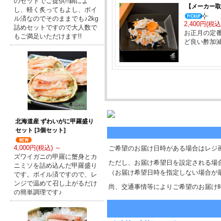
のセットでご提供!!鍋によ
【メーカー取
し、軽く炙ってもよし、ボイ
ル済なのでそのままでも♪2kg
2,400円(税込
詰めセットですので大人数で
お正月の定
もご満足いただけます!!
ど良い酢加
北海道産 ずわいがに甲羅盛り
セット [3個セット]
4,000円(税込) ～
ご希望のお届け日時がある場合はレジ
ズワイガニの甲羅に蟹身とカ
ただし、お届け希望日を設定される場
ニミソを詰め込んだ甲羅盛り
（お届け希望日時を指定しない場合が
です。ボイル済ですので、レ
ンジで温めて召し上がるだけ
尚、交通事情等によりご希望のお届け
の簡単調理です♪