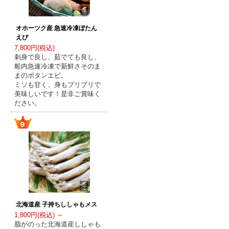
オホーツク産 急速冷凍ぼたん
えび
7,800円(税込)
刺身で良し、茹でても良し、
船内急速冷凍で新鮮さそのま
まのボタンエビ。
ミソも甘く、身もプリプリで
美味しいです！是非ご賞味く
ださい。
北海道産 子持ちししゃもメス
1,800円(税込) ～
脂がのった北海道産ししゃも