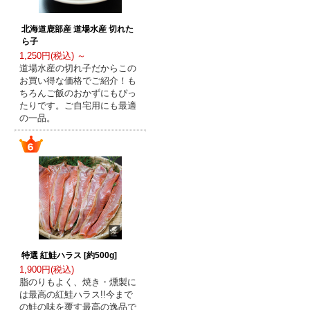
北海道鹿部産 道場水産 切れた
ら子
1,250円(税込) ～
道場水産の切れ子だからこの
お買い得な価格でご紹介！も
ちろんご飯のおかずにもぴっ
たりです。ご自宅用にも最適
の一品。
特選 紅鮭ハラス [約500g]
1,900円(税込)
脂のりもよく、焼き・燻製に
は最高の紅鮭ハラス!!今まで
の鮭の味を覆す最高の逸品で