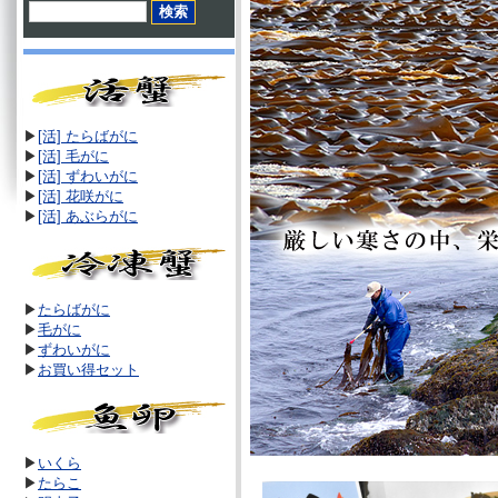
▶
[活] たらばがに
▶
[活]
毛がに
▶
[活]
ずわいがに
▶
[活]
花咲がに
▶
[活]
あぶらがに
▶
たらばがに
▶
毛がに
▶
ずわいがに
▶
お買い得セット
▶
いくら
▶
たらこ