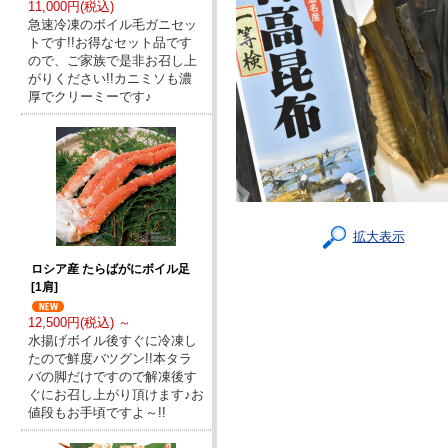
11,000円(税込)
急速冷凍のボイル毛ガニセッ
トです!!お得なセット品です
ので、ご家族で是非お召し上
がりください!!カニミソも濃
厚でクリーミーです♪
拡大表示
ロシア産 たらばがにボイル足
[1肩]
12,500円(税込) ～
水揚げボイル後すぐに冷凍し
たので鮮度バツグン!!本タラ
バの脚だけですので解凍後す
ぐにお召し上がり頂けます♪お
値段もお手頃ですよ～!!